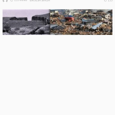
155
BRIJESH SINGH
वेनेजुएला में 39 सेकंड में आए दो शक्तिशाली भूकंप, 10 हजार से 1 लाख
मौतों की आशंका, सड़कों में दरारें, इमारतें ध्वस्त
244 Views
244
BRIJESH SINGH