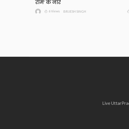
राम’ के नारे
6 Views
BRIJESH SINGH
Live UttarPrad