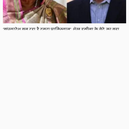
‘बांग्लादेश बन रहा है दूसरा पाकिस्तान’, शेख हसीना के बेटे का बड़ा
दावा, दो साल बाद हसीना ने भी तोड़ी चुप्पी
7 Views
7
BRIJESH SINGH