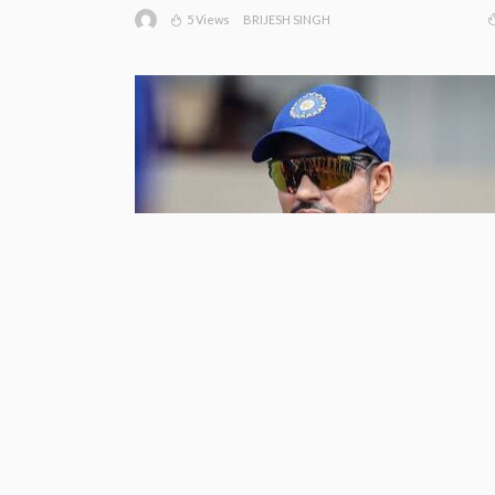
5 Views
BRIJESH SINGH
श्रीलंका दौरे से पहले टीम इंडिया को झटका,
चोटिल शुभमन गिल वॉर्म-अप मैच से बाहर,
KL राहुल संभालेंगे कप्तानी
7 Views
BRIJESH SINGH