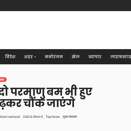
विदेश
शहर
मनोरंजन
खेल
व्यापार
लाइफस्टा
ाचार
दो परमाणु बम भी हुए
ढ़कर चौंक जाएंगे
International
Odd & Weird
Top News
मुख्य समाचार