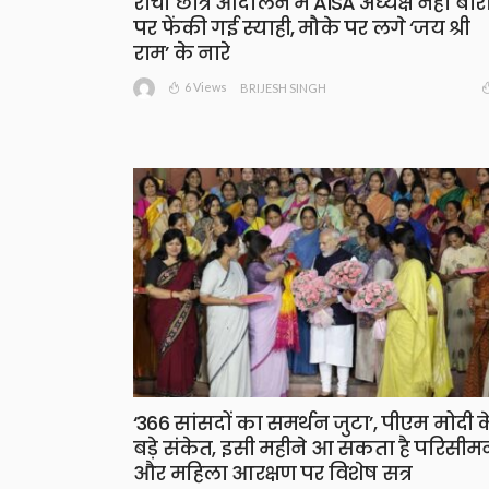
रांची छात्र आंदोलन में AISA अध्यक्ष नेहा बोर
पर फेंकी गई स्याही, मौके पर लगे ‘जय श्री
राम’ के नारे
6 Views
BRIJESH SINGH
‘366 सांसदों का समर्थन जुटा’, पीएम मोदी क
बड़े संकेत, इसी महीने आ सकता है परिसीम
और महिला आरक्षण पर विशेष सत्र