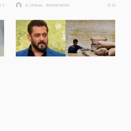
12 Views
5
12
BRIJESH SINGH
असम बाढ़ पीड़ितों के लिए आगे आए सलमान
खान, ‘आशियाना’ अभियान के तहत 500 घर
बनाने की पहल को दिया समर्थन
7
8 Views
8
BRIJESH SINGH