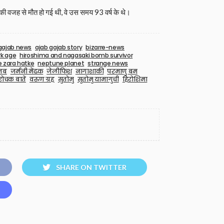
ी वजह से मौत हो गई थी, वे उस समय 93 वर्ष के थे।
gajab news
ajab gajab story
bizarre-news
rk age
hiroshima and nagasaki bomb survivor
e zara hatke
neptune planet
strange news
जब
जर्मनी मेंढक
जेलीफिश
नागाशाकी
परमाणु बम
रोचक बातें
वरुण ग्रह
सुतोमु
सुतोमु यामागुची
हिरोशिमा
SHARE ON TWITTER