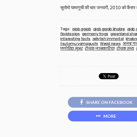
सुतोमो यामागुची की चार जनवरी, 2010 को कैंसर क
Tags:
ajab gajab
ajab gajab khabre
ajab 
florida pigs
germany frogs
greenland sha
interesting facts
jellyfish immortal
khabr
tsutomu yamaguchi
Weird news
अजब ग
फ्लोरिडा सुअर
रोचक जानकारियां
रोचक तथ्य
SHARE ON FACEBOOK
MORE