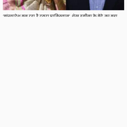
‘बांग्लादेश बन रहा है दूसरा पाकिस्तान’, शेख हसीना के बेटे का बड़ा
दावा, दो साल बाद हसीना ने भी तोड़ी चुप्पी
8 Views
8
BRIJESH SINGH
JPSC विवाद पर झुकी हेमंत सरकार, छात्रों से बातचीत को तैयार,
प्रदर्शनकारियों ने रखी ये शर्त