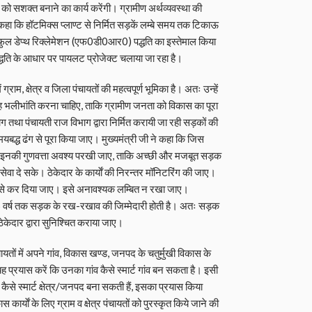
 को सशक्त बनाने का कार्य करेंगी। ग्रामीण अर्थव्यवस्था की
कहा कि हॉटमिक्स प्लाण्ट से निर्मित सड़कें लम्बे समय तक टिकाऊ
ें फुल डेप्थ रिक्लेमेशन (एफ0डी0आर0) पद्धति का इस्तेमाल किया
ति के आधार पर पायलट प्रोजेक्ट चलाया जा रहा है।
ं ग्राम, क्षेत्र व जिला पंचायतों की महत्वपूर्ण भूमिका है। अतः उन्हें
निर्वाह भलीभांति करना चाहिए, ताकि ग्रामीण जनता को विकास का पूरा
ग तथा पंचायती राज विभाग द्वारा निर्मित करायी जा रही सड़कों की
समयबद्ध ढंग से पूरा किया जाए। मुख्यमंत्री जी ने कहा कि जिस
य इनकी गुणवत्ता अवश्य परखी जाए, ताकि अच्छी और मजबूत सड़क
ेवा दे सके। ठेकेदार के कार्याें की निरन्तर मॉनिटरिंग की जाए।
समय से कर दिया जाए। इसे अनावश्यक लम्बित न रखा जाए।
े 05 वर्ष तक सड़क के रख-रखाव की जिम्मेदारी होती है। अतः सड़क
ेदार द्वारा सुनिश्चित कराया जाए।
ंचायतों में अपने गांव, विकास खण्ड, जनपद के चतुर्मुखी विकास के
ं यह प्रयास करें कि उनका गांव कैसे स्मार्ट गांव बन सकता है। इसी
 को कैसे स्मार्ट क्षेत्र/जनपद बना सकती हैं, इसका प्रयास किया
कार्याें के लिए ग्राम व क्षेत्र पंचायतों को पुरस्कृत किये जाने की