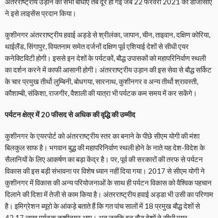
अंतरराष्ट्रीय उड़ान की सभी बाधाएं तब दूर हो गईं जब 22 फरवरी 2021 को डीजीसीए
ने इसे लाइसेंस प्रदान किया।
कुशीनगर अंतरराष्ट्रीय हवाई अड्डे से श्रीलंका, जापान, चीन, ताइवान, दक्षिण कोरिया,
थाईलैंड, सिंगापुर, वियतनाम समेत दर्जनों दक्षिण पूर्व एशियाई देशों से सीधी एयर
कनेक्टिविटी होगी। इससे इन देशों के पर्यटकों, बौद्ध उपासकों को महापरिनिर्वाण स्थली
का दर्शन करने में काफी आसानी होगी। अंतरराष्ट्रीय उड़ान की इस सेवा से बौद्ध सर्किट
के चार प्रमुख तीर्थो लुम्बिनी, बोधगया, सारनाथ, कुशीनगर व अन्य तीर्थो श्रावस्ती,
कौशाम्बी, संकिशा, राजगीर, वैशाली की यात्रा भी पर्यटक कम समय में कर सकेंगे।
पर्यटन क्षेत्र में 20 फीसद से अधिक की वृद्धि की उम्मीद
कुशीनगर के एयरपोर्ट को अंतरराष्ट्रीय स्तर का बनाने के पीछे सीएम योगी की मंशा
बिलकुल साफ है। भगवान बुद्ध की महापरिनिर्वाण स्थली होने के नाते यह देश-विदेश के
सैलानियों के लिए आकर्षण का बड़ा केंद्र है। पर, पूर्व की सरकारों की तरफ से पर्यटन
विकास की इस बड़ी संभावना पर विशेष ध्यान नहीं दिया गया। 2017 से सीएम योगी ने
कुशीनगर में विकास की अन्य परियोजनाओं के साथ ही पर्यटन विकास को वैश्विक पहचान
दिलाने की दिशा में तेजी से काम किया है। अंतरराष्ट्रीय हवाई अड्डा भी उसी का परिणाम
है। इमिग्रेशन ब्यूरो के आंकड़े बताते हैं कि गत पांच सालों में 18 प्रमुख बौद्ध देशों से
42.17 लाख पर्यटक कुशीनगर आए। अब जबकि इन बौद्ध देशों ने सीधी एयर