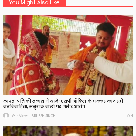
You Might Also Like
लापता पति की तलाश में थाने-एसपी ऑफिस के चक्कर काट रही
नवविवाहिता, ससुराल वालों पर गंभीर आरोप
4 Views
4
BRIJESH SINGH