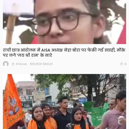
रांची छात्र आंदोलन में AISA अध्यक्ष नेहा बोरा पर फेंकी गई स्याही, मौके
पर लगे ‘जय श्री राम’ के नारे
4 Views
4
BRIJESH SINGH