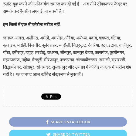
स्लॉट बुक करने की अनिवार्यता समाप्त कर दी गई है। अब सीधे टीकाकरण केंद्र पर
सम्पर्क कर वैक्सीन लगवाई जा सकती है।
इन जिलों में एक भी कोरोना मरीज नहीं:
जनपद आगरा, अलीगढ़, अमेठी, अमरोहा, औरैया, अयोध्या, बदायूं, बागपत, बलिया,
बहराइच, भदोही, बिजनौर, बुलंदशहर, चन्दौली, चित्रकूट, देवरिया, एटा, इटावा, गाजीपुर,
गोंडा, हमीरपुर, हापुड़, हरदोई, हाथरस, जौनपुर, कानपुर देहात, कासगंज, कुशीनगर,
महराजगंज, महोबा, मैनपुरी, मीरजापुर, प्रतापगढ़, संतकबीरनगर, शामली, श्रावस्ती,
सिद्धार्थनगर, सीतापुर, सोनभद्र, सुल्तानपुर और उन्नाव में कोविड का एक भी मरीज शेष
नहीं है। यह जनपद आज कोविड संक्रमण से मुक्त हैं।
SHARE ON FACEBOOK
SHARE ON TWITTER