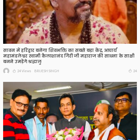
सावन में हरिद्वार बनेगा शिवभक्ति का सबसे बड़ा केंद्र, आचार्य
महामंडलेश्वर स्वामी कैलाशानंद गिरी जी महाराज की साधना के साक्षी
बनने उमड़ेंगे श्रद्धालु
24 Views
24
BRIJESH SINGH