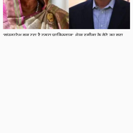
‘बांग्लादेश बन रहा है दूसरा पाकिस्तान’, शेख हसीना के बेटे का बड़ा
दावा, दो साल बाद हसीना ने भी तोड़ी चुप्पी
8 Views
8
BRIJESH SINGH