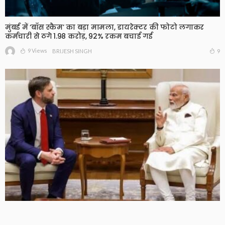
मुंबई में ‘बॉस स्कैम’ का बड़ा मामला, डायरेक्टर की फोटो लगाकर
कर्मचारी से ठगे 1.98 करोड़, 92% रकम बचाई गई
9 Views
9
BRIJESH SINGH
PM मोदी से JD वेंस की फोन पर बातचीत, भारत-अमेरिका रिश्तों पर
हुई चर्चा, रूसी तेल को लेकर बढ़ा दबाव