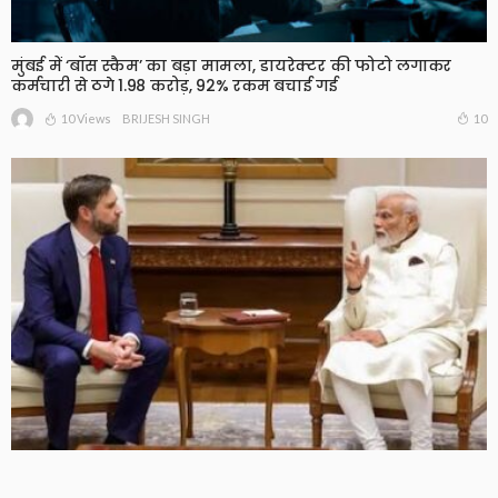
मुंबई में ‘बॉस स्कैम’ का बड़ा मामला, डायरेक्टर की फोटो लगाकर
कर्मचारी से ठगे 1.98 करोड़, 92% रकम बचाई गई
10 Views
10
BRIJESH SINGH
PM मोदी से JD वेंस की फोन पर बातचीत, भारत-अमेरिका रिश्तों पर
हुई चर्चा, रूसी तेल को लेकर बढ़ा दबाव