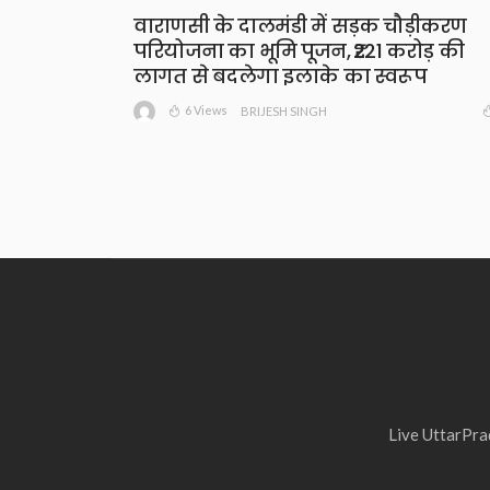
वाराणसी के दालमंडी में सड़क चौड़ीकरण
परियोजना का भूमि पूजन, ₹221 करोड़ की
लागत से बदलेगा इलाके का स्वरूप
6 Views
BRIJESH SINGH
Live UttarPrad