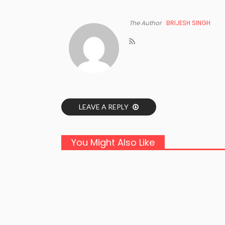
The Author
BRIJESH SINGH
LEAVE A REPLY
You Might Also Like