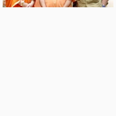
सीएम योगी से मिले सनी देओल और प्रीति जिंटा, ‘बटवारा 1947’ के
प्रमोशन के लिए पहुंचे लखनऊ
10 Views
10
BRIJESH SINGH
‘100 करोड़ नशा मुक्ति प्रतिज्ञा महा अभियान’ को मिली नई गति,
लखनऊ के 9 शिक्षण संस्थानों में 2,855 छात्रों ने ली नशामुक्ति की