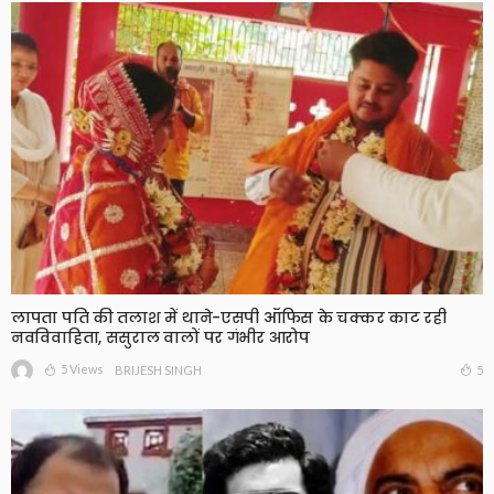
लापता पति की तलाश में थाने-एसपी ऑफिस के चक्कर काट रही
नवविवाहिता, ससुराल वालों पर गंभीर आरोप
5 Views
5
BRIJESH SINGH