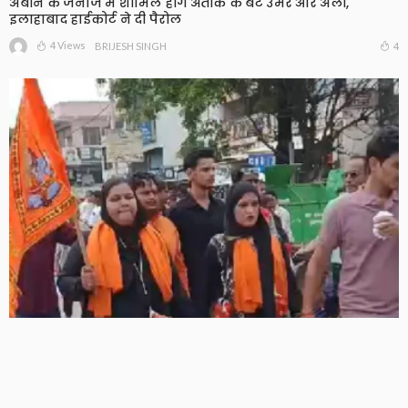
अबान के जनाजे में शामिल होंगे अतीक के बेटे उमर और अली,
इलाहाबाद हाईकोर्ट ने दी पैरोल
4 Views
4
BRIJESH SINGH
मुजफ्फरनगर में चर्चा का विषय बनीं दो महिलाओं की कांवड़ यात्रा,
हरिद्वार से गंगाजल लेकर पहुंचीं, सनातन अपनाने का किया दावा
7 Views
7
BRIJESH SINGH