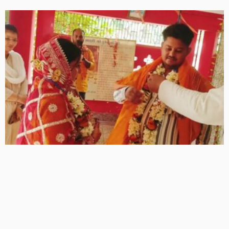
लापता पति की तलाश में थाने-एसपी ऑफिस के चक्कर काट रही
नवविवाहिता, ससुराल वालों पर गंभीर आरोप
7 Views
7
BRIJESH SINGH