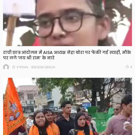
रांची छात्र आंदोलन में AISA अध्यक्ष नेहा बोरा पर फेंकी गई स्याही, मौके
पर लगे ‘जय श्री राम’ के नारे
6 Views
6
BRIJESH SINGH