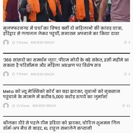
मुजफ्फरनगर में चर्चा का विषय बनीं दो महिलाओं की कांवड़ यात्रा,
हरिद्वार से गंगाजल लेकर पहुंचीं, सनातन अपनाने का किया दावा
5 Views
5
BRIJESH SINGH
‘366 सांसदों का समर्थन जुटा’, पीएम मोदी के बड़े संकेत, इसी महीने आ
सकता है परिसीमन और महिला आरक्षण पर विशेष सत्र
5 Views
5
BRIJESH SINGH
Meta को न्यू मेक्सिको कोर्ट का बड़ा झटका, युवाओं को नुकसान
पहुंचाने के मामले में करीब 5,000 करोड़ रुपये का जुर्माना
11 Views
11
BRIJESH SINGH
श्रीलंका दौरे से पहले टीम इंडिया को झटका, चोटिल शुभमन गिल
वॉर्म-अप मैच से बाहर, KL राहुल संभालेंगे कप्तानी