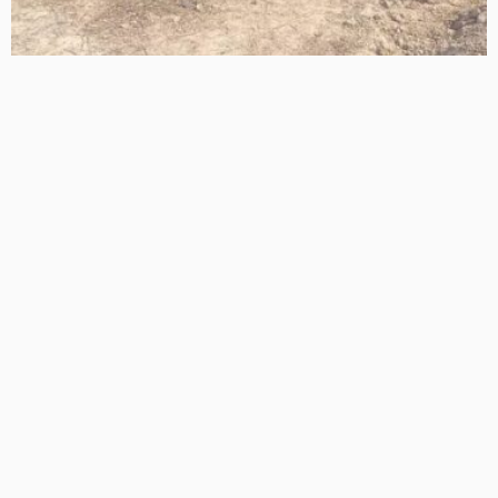
अतीक के बेटे आबान को आज सुपुर्द-ए-खाक, पिता अतीक की कब्र के
बगल में होगी दफन, हटवा और कसारी मसारी में कड़ी सुरक्षा
13 Views
13
BRIJESH SINGH
उमाशंकर सिंह के परिवार के साथ खड़ी BSP, मायावती बोलीं- बेटे को