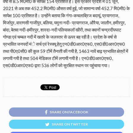
वर्षा से 8.5 मि0मी0 के सापेक्ष 154 प्रतिशत है। इस प्रकार प्रदेश में 01 जून,
2021 से अब तक 452.2 मि0मी0 औसत वर्षा हुई, जो सामान्य वर्षा 452.7 मि0मी0 के
सापेक्ष 100 प्रतिशत है। उन्होंने बताया कि गंगा-कचलाब्रिज बदायूं, प्रयागराज,
मिर्जापुर, वाराणसी गाजीपुर, बलिया, यमुना नदी- प्रयागराज, औरैया, जालौन, हमीरपुर,
बांदा, बेतवा नदी-हमीरपुर, शारदा-नदी पलियाकलॉ खीरी, तथा क्वानों चन्द्रदीपघाट
गोण्डा एवं चम्बल नदी में खतरे के जलस्तर से ऊपर बह रही है। प्रदेश के वर्षा से
प्रभावित जनपदों मंे सर्च एवं रेस्क्यू हेतु एन0डी0आर0एफ0, एस0डी0आर0एफ0
तथा पी0ए0सी0 की कुल 59 टीमें तैनाती की गयी है, 1463 नावें बाढ़ प्रभावित क्षेत्रों में
लगायी गयी है तथा 504 मेडिकल टीमें लगायी गयी है। एन0डी0आर0एफ0,
एस0डी0आर0एफ0 द्वारा 536 लोगों को सुरक्षित स्थान पर पहुंचाया गया।
SHARE ON FACEBOOK
SHARE ON TWITTER