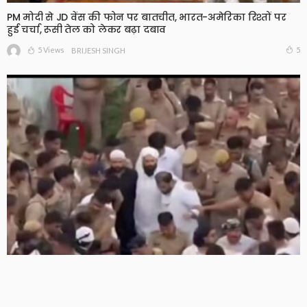
PM मोदी से JD वेंस की फोन पर बातचीत, भारत-अमेरिका रिश्तों पर
हुई चर्चा, रूसी तेल को लेकर बढ़ा दबाव
5 Views
5
BRIJESH SINGH
अतीक के बेटे अबान को पिता की कब्र के पास किया गया सुपुर्द-ए-
खाक, एक-दूसरे से लिपटकर रोए उमर, अली और एहजम
4 Views
4
BRIJESH SINGH