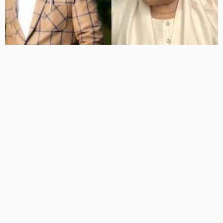
उमाशंकर सिंह के परिवार के साथ खड़ी BSP, मायावती बोलीं- बेटे को
देंगे आगे बढ़ने का मौका
3 Views
3
BRIJESH SINGH
झांसी में भीषण सड़क हादसा, अतीक अहमद के बेटे अबान अहमद की
मौत, एक साथी की भी गई जान
4 Views
4
BRIJESH SINGH