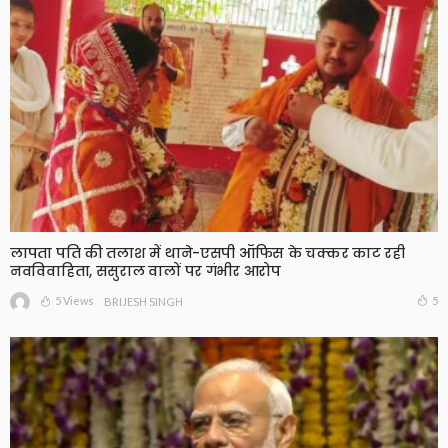
लापता पति की तलाश में थाने-एसपी ऑफिस के चक्कर काट रही
नवविवाहिता, ससुराल वालों पर गंभीर आरोप
5 Views
5
BRIJESH SINGH