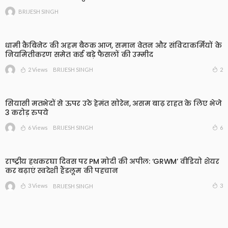
BRIJESH SINGH
धामी कैबिनेट की अहम बैठक आज, समान वेतन और संविदाकर्मियों के
नियमितीकरण समेत कई बड़े फैसलों की उम्मीद
2 Views
2
BRIJESH SINGH
सियासी मतभेदों से ऊपर उठे हेमंत सोरेन, असम बाढ़ राहत के लिए भेजे
3 करोड़ रुपये
6 Views
6
BRIJESH SINGH
राष्ट्रीय हथकरघा दिवस पर PM मोदी की अपील: ‘GRWM’ वीडियो शेयर
कर बढ़ाएं स्वदेशी हैंडलूम की पहचान
3 Views
3
BRIJESH SINGH