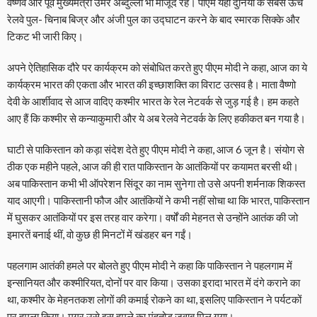
वैष्णव और पूर्व मुख्यमंत्री उमर अब्दुल्ला भी मौजूद रहे। पीएम यहां दुनिया के सबसे ऊंचे
रेलवे पुल- चिनाब बिज्र और अंजी पुल का उद्घाटन करने के बाद स्मारक सिक्के और
टिकट भी जारी किए।
अपने ऐतिहासिक दौरे पर कार्यक्रम को संबोधित करते हुए पीएम मोदी ने कहा, आज का ये
कार्यक्रम भारत की एकता और भारत की इच्छाशक्ति का विराट उत्सव है। माता वैष्णो
देवी के आर्शीवाद से आज वादिए कश्मीर भारत के रेल नेटवर्क से जुड़ गई है। हम कहते
आए हैं कि कश्मीर से कन्याकुमारी और ये अब रेलवे नेटवर्क के लिए हकीकत बन गया है।
घाटी से पाकिस्तान को कड़ा संदेश देते हुए पीएम मोदी ने कहा, आज 6 जून है। संयोग से
ठीक एक महीने पहले, आज की ही रात पाकिस्तान के आतंकियों पर कयामत बरसी थी।
अब पाकिस्तान कभी भी ऑपरेशन सिंदूर का नाम सुनेगा तो उसे अपनी शर्मनाक शिकस्त
याद आएगी। पाकिस्तानी फौज और आतंकियों ने कभी नहीं सोचा था कि भारत, पाकिस्तान
में घुसकर आतंकियों पर इस तरह वार करेगा। वर्षों की मेहनत से उन्होंने आतंक की जो
इमारतें बनाई थीं, वो कुछ ही मिनटों में खंडहर बन गईं।
पहलगाम आतंकी हमले पर बोलते हुए पीएम मोदी ने कहा कि पाकिस्तान ने पहलगाम में
इन्सानियत और कश्मीरियत, दोनों पर वार किया। उसका इरादा भारत में दंगे कराने का
था, कश्मीर के मेहनतकश लोगों की कमाई रोकने का था, इसलिए पाकिस्तान ने पर्यटकों
पर हमला किया। मगर उसे इस हमले का मुंहतोड़ जवाब मिल गया।