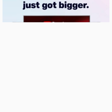
550 रुपये में 3 महीने, 2000 रुपये में सालभर मनोरंजन, जियो ने
बढ़ाया OTT-Pass का दायरा
17 Views
17
BRIJESH SINGH