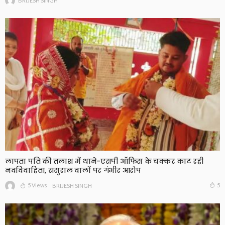
BRIJESH SINGH
लापता पति की तलाश में थाने-एसपी ऑफिस के चक्कर काट रही
नवविवाहिता, ससुराल वालों पर गंभीर आरोप
5 Views
5
BRIJESH SINGH