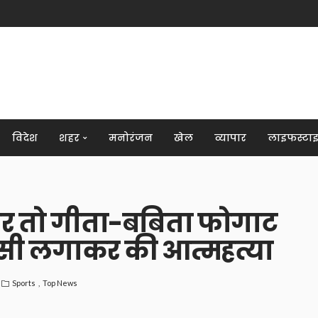
विदेश
शहर
मनोरंजन
खेल
व्यापार
लाइफस्टा
 हार तो गीता-बबिता फोगाट
ंसी लगाकर की आत्महत्या
Sports
Top News