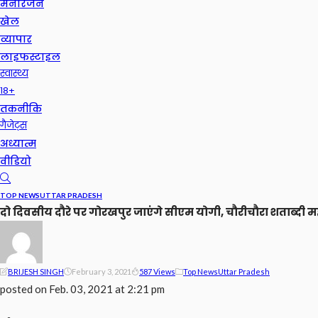
मनोरंजन
खेल
व्यापार
लाइफस्टाइल
स्वास्थ्य
18+
तकनीकि
गैजेट्स
अध्यात्म
वीडियो
TOP NEWS
UTTAR PRADESH
दो दिवसीय दौरे पर गोरखपुर जाएंगे सीएम योगी, चौरीचौरा शताब्दी महो
BRIJESH SINGH
February 3, 2021
587 Views
Top News
Uttar Pradesh
posted on
Feb. 03, 2021 at 2:21 pm