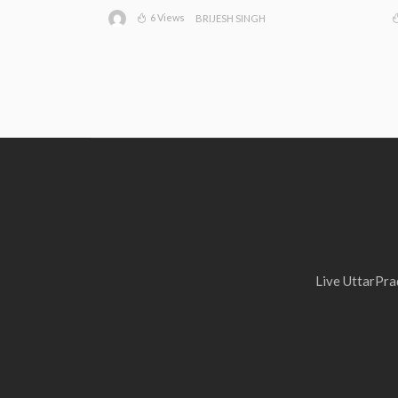
6 Views
BRIJESH SINGH
Live UttarPrad