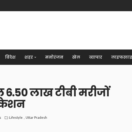
विदेश
शहर
मनोरंजन
खेल
व्यापार
लाइफस्टा
 6.50 लाख टीबी मरीजों
िकेशन
s
Lifestyle
Uttar Pradesh