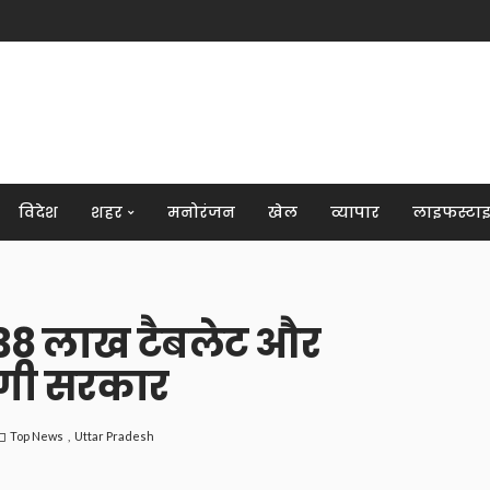
विदेश
शहर
मनोरंजन
खेल
व्यापार
लाइफस्टा
5.38 लाख टैबलेट और
योगी सरकार
Top News
Uttar Pradesh