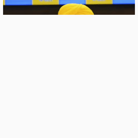
पंजाब कांग्रेस में बढ़ी अंदरूनी कलह, भूपेश बघेल के खिलाफ लगे ‘गो
बैक’ पोस्टर, सीएम मान ने साधा निशाना
16 Views
16
BRIJESH SINGH