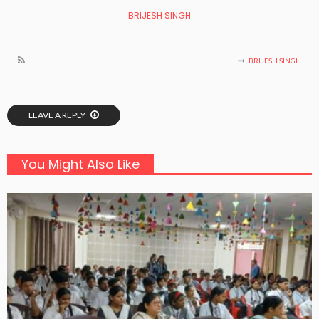
BRIJESH SINGH
BRIJESH SINGH
LEAVE A REPLY
You Might Also Like