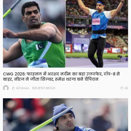
CWG 2026: फाइनल में अरशद नदीम का बड़ा उलटफेर, टॉप-8 से
बाहर, नीरज ने जीता सिल्वर, रूमेश थरंगा बने चैंपियन
42 Views
42
BRIJESH SINGH