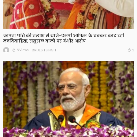
लापता पति की तलाश में थाने-एसपी ऑफिस के चक्कर काट रही
नवविवाहिता, ससुराल वालों पर गंभीर आरोप
5 Views
5
BRIJESH SINGH