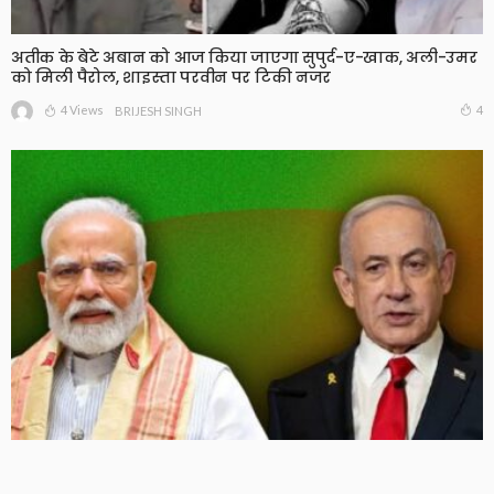
अतीक के बेटे अबान को आज किया जाएगा सुपुर्द-ए-खाक, अली-उमर
को मिली पैरोल, शाइस्ता परवीन पर टिकी नजर
4 Views
4
BRIJESH SINGH
भारत-इजरायल नए रक्षा समझौते की खबर फर्जी, विदेश मंत्रालय ने
किया खंडन