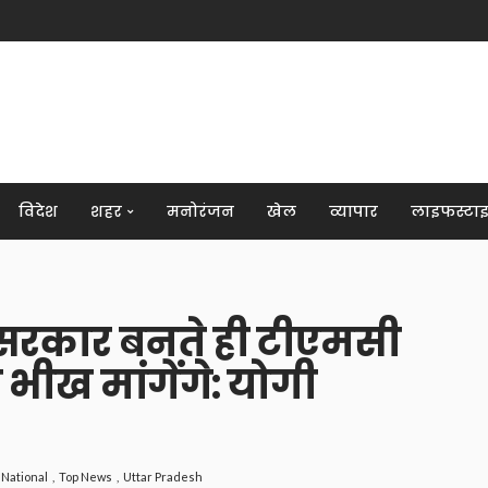
विदेश
शहर
मनोरंजन
खेल
व्यापार
लाइफस्टा
 सरकार बनते ही टीएमसी
 भीख मांगेंगे: योगी
National
Top News
Uttar Pradesh