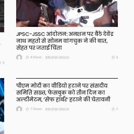
JPSC-JSSC आंदोलन: अनशन पर बैठे देवेंद्र
नाथ महतो से सोनम वांगचुक ने की बात,
सेहत पर जताई चिंता
4 Views
4
BRIJESH SINGH
3
पीएम मोदी का वीडियो हटाने पर संसदीय
समिति सख्त, फेसबुक को तीन दिन का
अल्टीमेटम, ‘सेफ हार्बर’ हटाने की चेतावनी
7 Views
7
BRIJESH SINGH