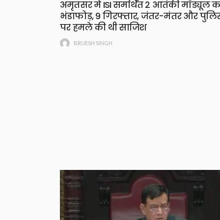
अमृतसर में ISI समर्थित 2 आतंकी मॉड्यूल क
भंडाफोड़, 9 गिरफ्तार, जंतर-मंतर और पुलि
पर हमले की थी साजिश
BRIJESH SINGH