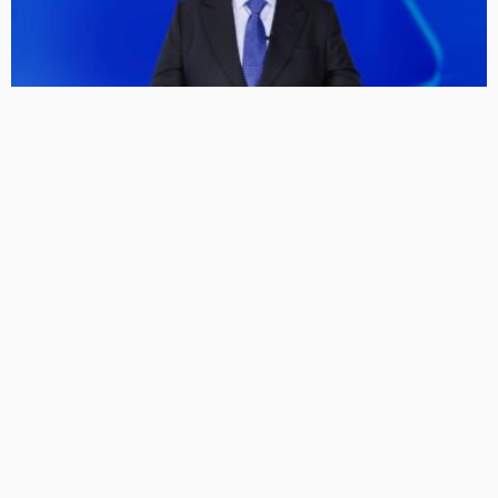
अनंत अंबानी बोले- वित्त वर्ष 2027 से रिलायंस की कमाई में दिखेगा
न्यू एनर्जी का असर
204 Views
204
BRIJESH SINGH