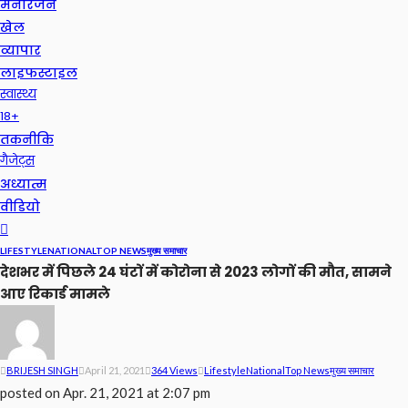
मनोरंजन
खेल
व्यापार
लाइफस्टाइल
स्वास्थ्य
18+
तकनीकि
गैजेट्स
अध्यात्म
वीडियो
LIFESTYLE
NATIONAL
TOP NEWS
मुख्य समाचार
देशभर में पिछले 24 घंटों में कोरोना से 2023 लोगों की मौत, सामने
आए रिकार्ड मामले
BRIJESH SINGH
April 21, 2021
364 Views
Lifestyle
National
Top News
मुख्य समाचार
posted on
Apr. 21, 2021 at 2:07 pm