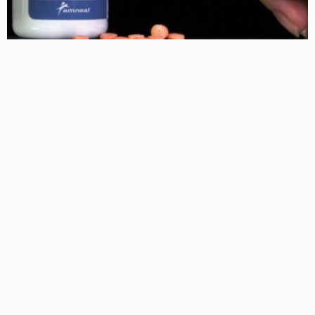
पंजाब में नशा मुक्ति अभियान का बड़ा आंकड़ा: साढ़े 4 साल में खरीदी
गईं 43 करोड़ से ज्यादा दवाएं, 3.17 लाख मरीज इलाज से जुड़े
5 Views
5
BRIJESH SINGH
यूपी चुनाव से पहले सियासी संग्राम: ओपी राजभर का अखिलेश यादव