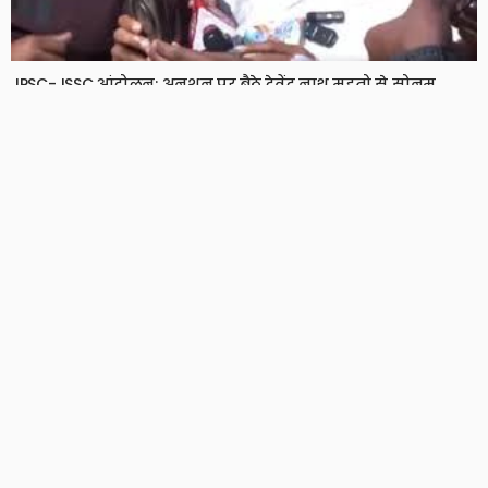
JPSC-JSSC आंदोलन: अनशन पर बैठे देवेंद्र नाथ महतो से सोनम
वांगचुक ने की बात, सेहत पर जताई चिंता
8 Views
8
BRIJESH SINGH
TVK सरकार का पहला बजट पेश: महिलाओं के लिए नई योजना, हज