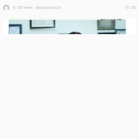
351 Views
351
BRIJESH SINGH
होम्योपैथी सिर्फ दवा नहीं, शरीर की प्राकृतिक शक्ति को जगाने का
विज्ञान है : डॉ. नवल कुमार वर्मा
1.12K Views
1.12K
BRIJESH SINGH