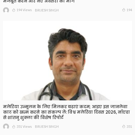
मजबूत करने और नए अवसरों का मार्ग
194 Views
194
BRIJESH SINGH
मलेरिया उन्मूलन के लिए मिलकर बढ़ाएं कदम; आइए इस जानलेवा
काट को खत्म करने का संकल्प लें: विश्व मलेरिया दिवस 2026, नॉएडा
से शांतनु शुक्ला की विशेष रिपोर्ट
351 Views
351
BRIJESH SINGH