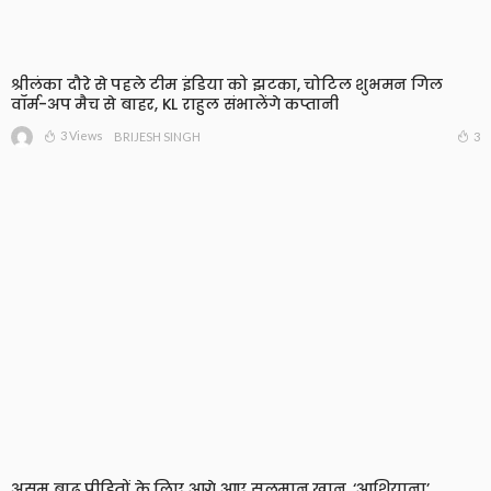
श्रीलंका दौरे से पहले टीम इंडिया को झटका, चोटिल शुभमन गिल
वॉर्म-अप मैच से बाहर, KL राहुल संभालेंगे कप्तानी
3 Views
3
BRIJESH SINGH
असम बाढ़ पीड़ितों के लिए आगे आए सलमान खान, ‘आशियाना’