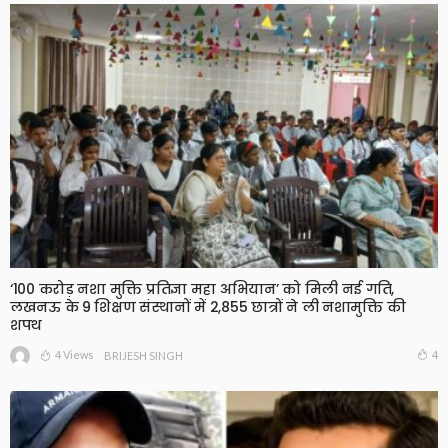
‘100 करोड़ नशा मुक्ति प्रतिज्ञा महा अभियान’ को मिली नई गति,
लखनऊ के 9 शिक्षण संस्थानों में 2,855 छात्रों ने ली नशामुक्ति की
शपथ
4 Views
4
BRIJESH SINGH