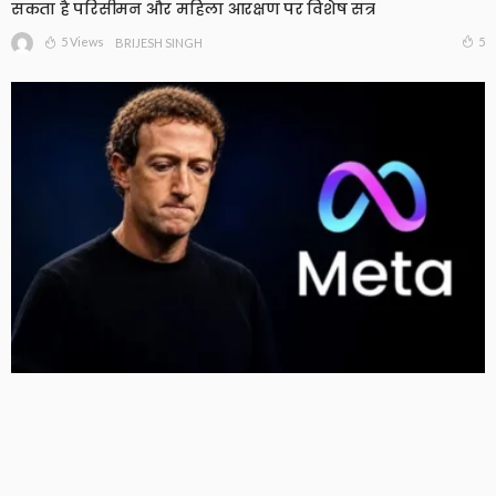
सकता है परिसीमन और महिला आरक्षण पर विशेष सत्र
5 Views
5
BRIJESH SINGH
Meta को न्यू मेक्सिको कोर्ट का बड़ा झटका, युवाओं को नुकसान
पहुंचाने के मामले में करीब 5,000 करोड़ रुपये का जुर्माना
12 Views
12
BRIJESH SINGH