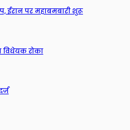
्रंप, ईरान पर महाबमबारी शुरू
षा विधेयक रोका
र्ज