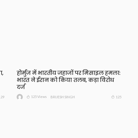
ा,
होर्मुज में भारतीय जहाजों पर मिसाइल हमला:
भारत ने ईरान को किया तलब, कड़ा विरोध
दर्ज
125 Views
129
125
BRIJESH SINGH