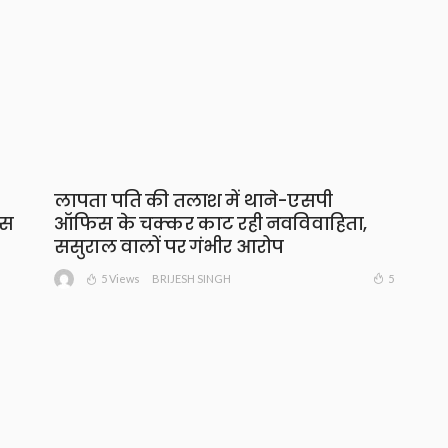
लापता पति की तलाश में थाने-एसपी
ंस
ऑफिस के चक्कर काट रही नवविवाहिता,
ससुराल वालों पर गंभीर आरोप
5 Views
5
BRIJESH SINGH