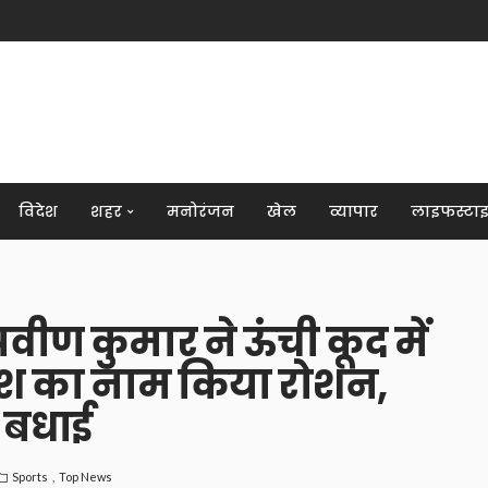
विदेश
शहर
मनोरंजन
खेल
व्यापार
लाइफस्टा
्रवीण कुमार ने ऊंची कूद में
श का नाम किया रोशन,
ी बधाई
Sports
Top News