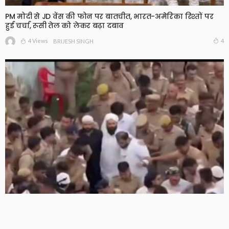
PM मोदी से JD वेंस की फोन पर बातचीत, भारत-अमेरिका रिश्तों पर
हुई चर्चा, रूसी तेल को लेकर बढ़ा दबाव
4 Views
4
BRIJESH SINGH
अतीक के बेटे अबान को पिता की कब्र के पास किया गया सुपुर्द-ए-
खाक, एक-दूसरे से लिपटकर रोए उमर, अली और एहजम