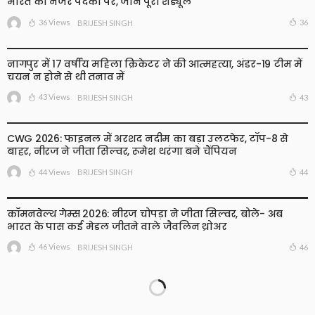
भारत की नजरें पदकों पर, जानें पूरा शेड्यूल
36 Views
36
BRIJESH SINGH
नागपुर में 17 वर्षीय महिला क्रिकेटर ने की आत्महत्या, अंडर-19 टीम में
चयन न होने से थी तनाव में
43 Views
43
BRIJESH SINGH
CWG 2026: फाइनल में अरशद नदीम का बड़ा उलटफेर, टॉप-8 से
बाहर, नीरज ने जीता सिल्वर, रूमेश थरंगा बने चैंपियन
44 Views
44
BRIJESH SINGH
कॉमनवेल्थ गेम्स 2026: नीरज चोपड़ा ने जीता सिल्वर, बोले- अब
भारत के पास कई मेडल जीतने वाले जैवलिन थ्रोअर
46 Views
46
BRIJESH SINGH