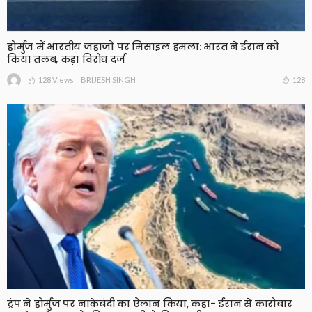
होर्मुज में भारतीय जहाजों पर मिसाइल हमला: भारत ने ईरान को
किया तलब, कड़ा विरोध दर्ज
128 Views
128
BRIJESH SINGH
ट्रंप ने होर्मुज पर नाकेबंदी का ऐलान किया, कहा- ईरान से कारोबार