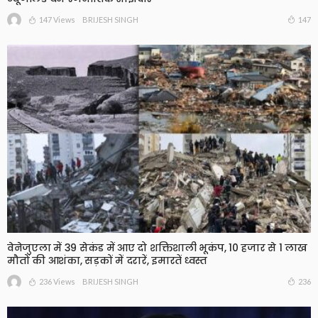
147 Views
147
BRIJESH SINGH
वेनेजुएला में 39 सेकंड में आए दो शक्तिशाली भूकंप, 10 हजार से 1 लाख
मौतों की आशंका, सड़कों में दरारें, इमारतें ध्वस्त
236 Views
236
BRIJESH SINGH