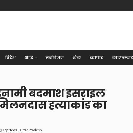
विदेश
शहर
मनोरंजन
खेल
व्यापार
लाइफस्टा
 इनामी बदमाश इसराइल
मिलनदास हत्याकांड का
Top News
Uttar Pradesh