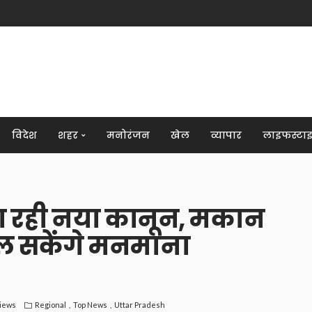
विदेश
शहर
मनोरंजन
खेल
व्यापार
लाइफस्टा
ा रही नया कानून, मकान
ल सकेंगे मनमाना
Views
Regional
Top News
Uttar Pradesh