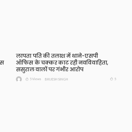
लापता पति की तलाश में थाने-एसपी
ंस
ऑफिस के चक्कर काट रही नवविवाहिता,
ससुराल वालों पर गंभीर आरोप
5 Views
5
BRIJESH SINGH