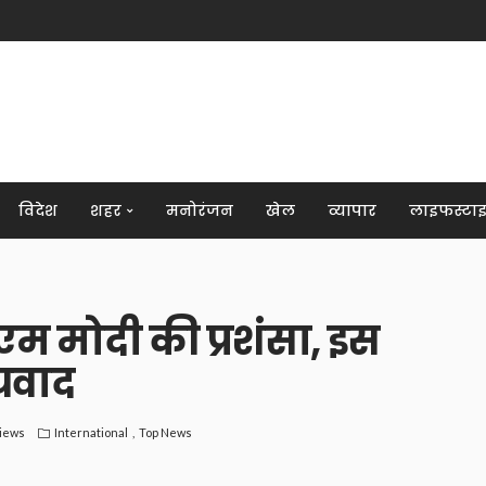
विदेश
शहर
मनोरंजन
खेल
व्यापार
लाइफस्टा
एम मोदी की प्रशंसा, इस
यवाद
Views
International
Top News