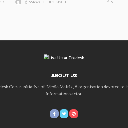
5 Views
5
5
BRIJESH SINGH
ABOUT US
esh.Com is initiative of 'Media Matrix', A organisation devoted to 
information sector.