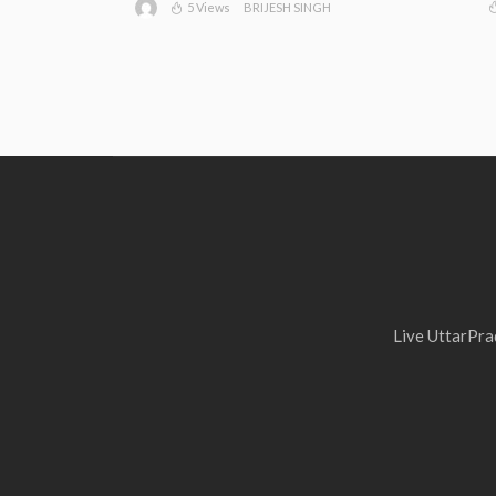
5 Views
BRIJESH SINGH
Live UttarPrad